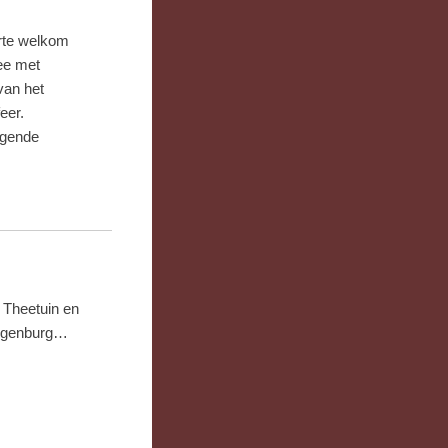
arte welkom
ee met
van het
eer.
lgende
 Theetuin en
angenburg…