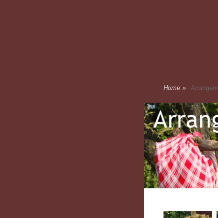
Thofken
Home
»
Arrangem