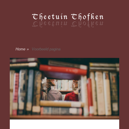
Thofken
Thofken
Home
»
Voorbeeld pagina