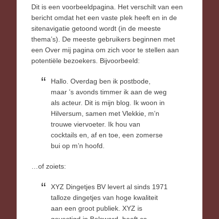
Dit is een voorbeeldpagina. Het verschilt van een
bericht omdat het een vaste plek heeft en in de
sitenavigatie getoond wordt (in de meeste
thema’s). De meeste gebruikers beginnen met
een Over mij pagina om zich voor te stellen aan
potentiële bezoekers. Bijvoorbeeld:
Hallo. Overdag ben ik postbode,
maar ’s avonds timmer ik aan de weg
als acteur. Dit is mijn blog. Ik woon in
Hilversum, samen met Vlekkie, m’n
trouwe viervoeter. Ik hou van
cocktails en, af en toe, een zomerse
bui op m’n hoofd.
…of zoiets:
XYZ Dingetjes BV levert al sinds 1971
talloze dingetjes van hoge kwaliteit
aan een groot publiek. XYZ is
gevestigd in Bolsward, heeft ca.